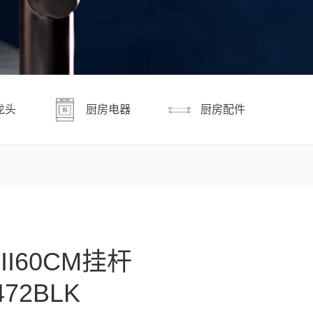
龙头
厨房电器
厨房配件
II60CM挂杆
472BLK