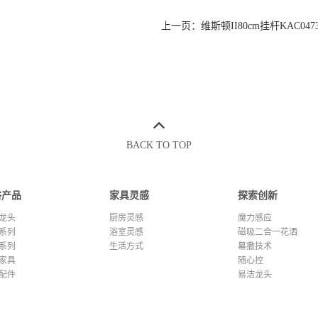
上一页：维斯顿II80cm挂杆KAC047
BACK TO TOP
浴产品
家具灵感
探索创新
龙头
厨房灵感
魔力感应
系列
浴室灵感
磁吸二合一花洒
系列
生活方式
幕撒技术
家具
随心控
配件
易洁龙头