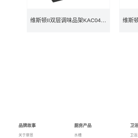
维斯顿II双层调味品架KAC0421BLK
维斯顿II双层调味品架KAC0421BLK
DETAILS
品牌故事
厨房产品
卫
关于摩恩
水槽
卫浴