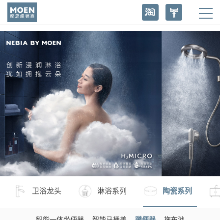
卫浴龙头
淋浴系列
陶瓷系列
智能一体坐便器
智能马桶盖
蹲便器
拖布池