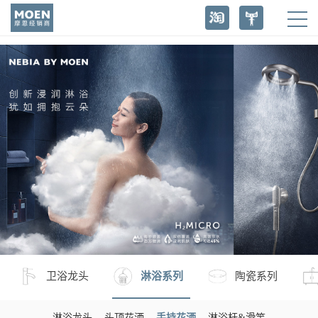
卫浴龙头
淋浴系列
陶瓷系列
淋浴龙头
头顶花洒
手持花洒
淋浴杆&滑竿