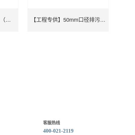
连接摩恩单槽波纹溢水管（通用直径40 50）PJW1013
【工程专供】50mm口径排污弯管白色
连接摩恩单槽波纹溢水管（通用直径40 50）PJW1013
【工程专供】50mm口径排污弯管白色
DETAILS
客服热线
400-021-2119