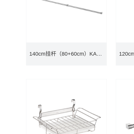
140cm挂杆（80+60cm）KAC0276
140cm挂杆（80+60cm）KAC0276
DETAILS